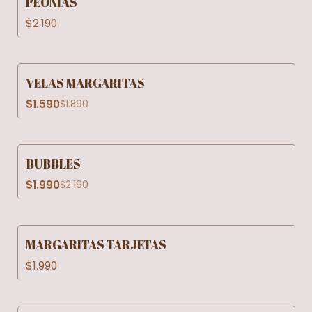
PEONÍAS
$2.190
VELAS MARGARITAS
-16% OFF
$1.590
$1.890
BUBBLES
-9% OFF
$1.990
$2.190
MARGARITAS TARJETAS
$1.990