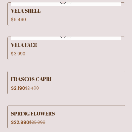
VELA SHELL
$6.490
VELA FACE
$3.990
FRASCOS CAPRI
-12% OFF
$2.190
$2.490
SPRING FLOWERS
-23% OFF
$22.990
$29.990